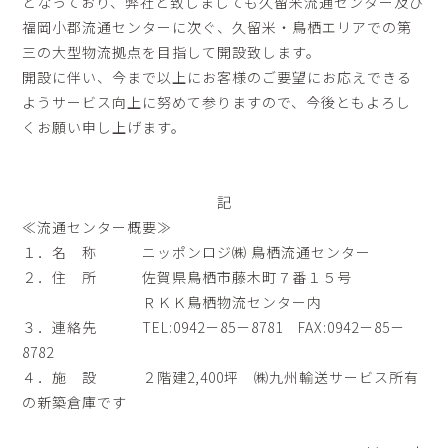
となっており、弊社と致しましても久留米流通センター及び
福岡小郡流通センターに次ぐ、久留米・鳥栖エリアでの第
三の大型物流拠点を目指して開設致します。
開設に伴い、今まで以上にお客様のご要望にお応えできる
ようサービス向上に努めて参りますので、今後ともよろし
くお願い申し上げます。
記
≪流通センター概要≫
１．名 称 ニッポンロジ㈱ 鳥栖流通センター
２．住 所 佐賀県鳥栖市藤木町７番１５号
ＲＫＫ鳥栖物流センター内
３．連絡先 TEL:0942－85－8781 FAX:0942－85－
8782
４．施 設 ２階建2,400坪 ㈱九州輸送サービス所有
の新築倉庫です